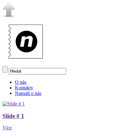
O nás
Kontakty
Napsali o nás
Slide # 1
Více