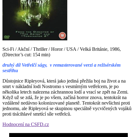
Sci-Fi / Akční / Thriller / Horor / USA / Velká Británie, 1986,
(Director’s cut: 154 min)
d
ruhý díl Vetřelčí ságy, v remasterované verzi a režisérském
sestřihu
Důstojnice Ripleyová, která jako jediná přežila boj na život a na
smrt v nákladní lodi Nostromo s vesmírným vetřelcem, je po
několika letech nalezena záchrannou lodí a vrací se zpět na Zemi.
Když už se zdá, že je po všem, začíná horror znova, tentokrát na
vzdálené nedávno kolonizované planetě. Tentokrát nevšichni proti
jednomu, ale Ripleyová se skupinou speciálně vycvičených vojáků
proti tisícihlavé smrtící síle vetřelců.
Hodnocení na CSFD.cz