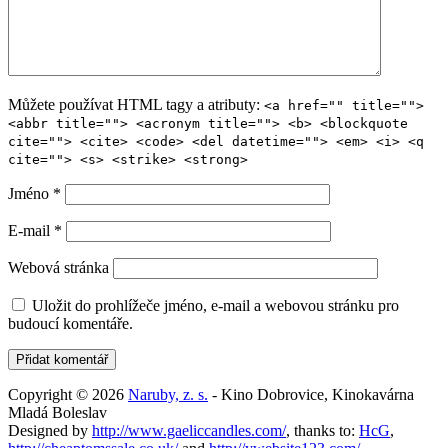
Můžete používat HTML tagy a atributy:
<a href="" title="">
<abbr title=""> <acronym title=""> <b> <blockquote
cite=""> <cite> <code> <del datetime=""> <em> <i> <q
cite=""> <s> <strike> <strong>
Jméno
*
E-mail
*
Webová stránka
Uložit do prohlížeče jméno, e-mail a webovou stránku pro
budoucí komentáře.
Copyright © 2026
Naruby, z. s.
- Kino Dobrovice, Kinokavárna
Mladá Boleslav
Designed by
http://www.gaeliccandles.com/
, thanks to:
HcG
,