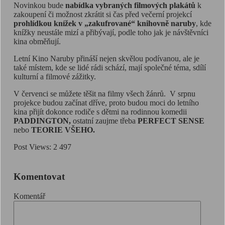
Novinkou bude
nabídka vybraných filmových plakátů
k
zakoupení či možnost zkrátit si čas před večerní projekcí
prohlídkou knížek v „zakufrované“ knihovně naruby
, kde
knížky neustále mizí a přibývají, podle toho jak je návštěvníci
kina obměňují.
Letní Kino Naruby přináší nejen skvělou podívanou, ale je
také místem, kde se lidé rádi schází, mají společné téma, sdílí
kulturní a filmové zážitky.
V červenci se můžete těšit na filmy všech žánrů. V srpnu
projekce budou začínat dříve, proto budou moci do letního
kina přijít dokonce rodiče s dětmi na rodinnou komedii
PADDINGTON,
ostatní zaujme třeba
PERFECT SENSE
nebo
TEORIE VŠEHO.
Post Views:
2 497
Komentovat
Komentář