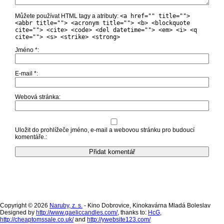
Můžete používat HTML tagy a atributy:
<a href="" title="">
<abbr title=""> <acronym title=""> <b> <blockquote
cite=""> <cite> <code> <del datetime=""> <em> <i> <q
cite=""> <s> <strike> <strong>
Jméno
*
E-mail
*
Webová stránka
Uložit do prohlížeče jméno, e-mail a webovou stránku pro budoucí
komentáře.
Copyright © 2026
Naruby, z. s.
- Kino Dobrovice, Kinokavárna Mladá Boleslav
Designed by
http://www.gaeliccandles.com/
, thanks to:
HcG
,
http://cheaptomssale.co.uk/
and
http://ywebsite123.com/