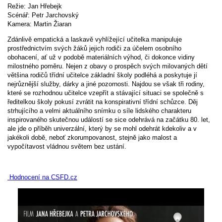
Režie: Jan Hřebejk
Scénář: Petr Jarchovský
Kamera: Martin Žiaran
Zdánlivě empatická a laskavě vyhlížející učitelka manipuluje
prostřednictvím svých žáků jejich rodiči za účelem osobního
obohacení, ať už v podobě materiálních výhod, či dokonce vidiny
milostného poměru. Nejen z obavy o prospěch svých milovaných dětí
většina rodičů třídní učitelce základní školy podléhá a poskytuje jí
nejrůznější služby, dárky a jiné pozornosti. Najdou se však tři rodiny,
které se rozhodnou učitelce vzepřít a stávající situaci se společně s
ředitelkou školy pokusí zvrátit na konspirativní třídní schůzce. Děj
strhujícího a velmi aktuálního snímku o síle lidského charakteru
inspirovaného skutečnou událostí se sice odehrává na začátku 80. let,
ale jde o příběh univerzální, který by se mohl odehrát kdekoliv a v
jakékoli době, neboť zkorumpovanost, stejně jako malost a
vypočítavost vládnou světem bez ustání.
Hodnocení na CSFD.cz