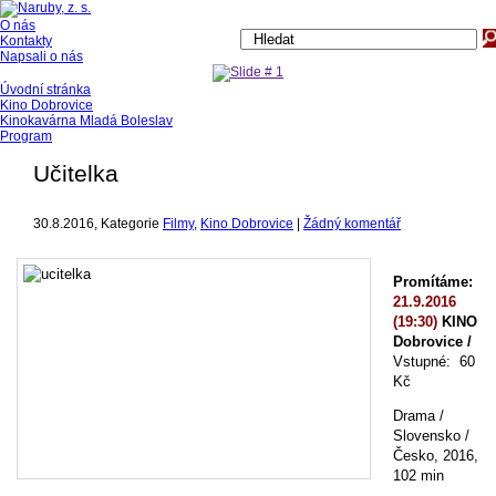
1
O nás
Více
Kontakty
Napsali o nás
Úvodní stránka
Kino Dobrovice
Kinokavárna Mladá Boleslav
Program
Učitelka
30.8.2016
, Kategorie
Filmy
,
Kino Dobrovice
|
Žádný komentář
Promítáme:
21.9.2016
(19:30)
KINO
Dobrovice /
Vstupné: 60
Kč
Drama /
Slovensko /
Česko, 2016,
102 min