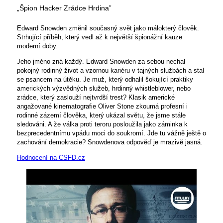
„Špion Hacker Zrádce Hrdina”
Edward Snowden změnil současný svět jako málokterý člověk.
Strhující příběh, který vedl až k největší špionážní kauze
moderní doby.
Jeho jméno zná každý. Edward Snowden za sebou nechal
pokojný rodinný život a vzornou kariéru v tajných službách a stal
se psancem na útěku. Je muž, který odhalil šokující praktiky
amerických výzvědných služeb, hrdinný whistleblower, nebo
zrádce, který zaslouží nejtvrdší trest? Klasik americké
angažované kinematografie Oliver Stone zkoumá profesní i
rodinné zázemí člověka, který ukázal světu, že jsme stále
sledováni. A že válka proti teroru posloužila jako záminka k
bezprecedentnímu vpádu moci do soukromí. Jde tu vážně ještě o
zachování demokracie? Snowdenova odpověď je mrazivě jasná.
Hodnocení na CSFD.cz