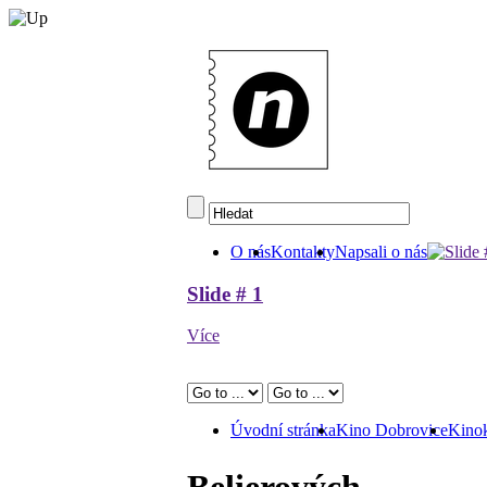
O nás
Kontakty
Napsali o nás
Slide # 1
Více
Úvodní stránka
Kino Dobrovice
Kinok
Belierových