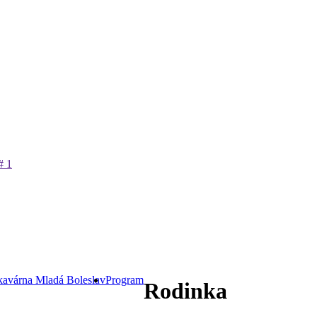
avárna Mladá Boleslav
Program
Rodinka