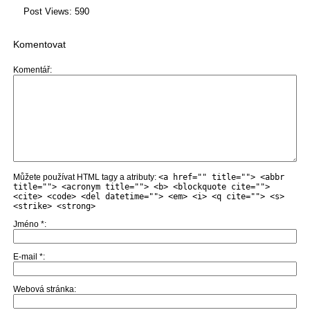
Post Views:
590
Komentovat
Komentář
Můžete používat HTML tagy a atributy:
<a href="" title=""> <abbr
title=""> <acronym title=""> <b> <blockquote cite="">
<cite> <code> <del datetime=""> <em> <i> <q cite=""> <s>
<strike> <strong>
Jméno
*
E-mail
*
Webová stránka