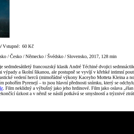
e/
Vstupné: 60 Kč
olsko / Česko / Německo / Švédsko / Slovensko, 2017, 128 min
je sedmdesátiletý francouzský klasik André Téchiné dvojici sedmnácti
i výpady a školní šikanou, ale postupně se vyvíjí v křehké intimní pouto
tastické vedení herců (mimořádné výkony Kaceyho Motteta Kleina a no
ním pohořím Pyrenejí – to jsou hlavní přednosti snímku, který se odchy
le
. Film neklidný a výbušný jako jeho hrdinové. Film jako oslava „élan
ekončící úzkost a v němž se násilí potkává se smyslností a trýznivé ztrát