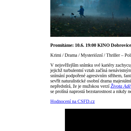
Promítáme: 10.6. 19:00 KINO Dobrovic
Krimi / Drama / Mysteriózní / Thriller – P
V nejsvěžejším snímku své kariéry zachycu
jejichž turbulentní vztah začíná nenávistným
snímání podpořené agresivním střihem, fan
sevřít naturalistické osobní drama majestát
nepředstírá, že je mužskou verzí
Života Adè
se prolíná naprostá bezstarostnost a nikdy n
Hodnocení na CSFD.cz