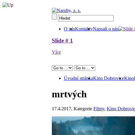
O nás
Kontakty
Napsali o nás
Slide # 1
Více
Úvodní stránka
Kino Dobrovice
Kinok
mrtvých
17.4.2017
, Kategorie
Filmy
,
Kino Dobrovi