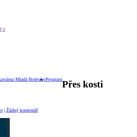
avárna Mladá Boleslav
Program
Přes kosti
ce
|
Žádný komentář