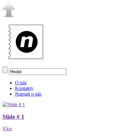
O nás
Kontakty
Napsali o nás
Slide # 1
Více