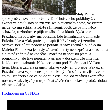
Malý Pán si žije
spokojeně ve svém domečku v Duté hoře. Jeho poklidný život
skončí ve chvíli, kdy se mu zdá sen o tajemném domě, ve kterém
najde, co mu schází. Protože sám nemá pocit, že by mu něco
scházelo, rozhodne se přijít té záhadě na kloub. Vydá se za
Prázdnou hlavou, aby mu poradila, kde ten záhadný dům najde.
Prázdná hlava však potřebuje napít jiskřivé vody z jezerního
ostrova, bez ní mu nedokáže poradit. A tady začíná dlouhá cesta
Malého Pána, která je místy zábavná, místy nebezpečná a strašidelná
a hlavně zdánlivě nekonečná. Potká na ní spoustu přátel a
pomocníků, ale také nepřátel, kteří mu v dosažení cíle chtějí za
každou cenu zabránit. Nakonec se mu podaří překonat i Velkou
tíseň, která si zabrala pramen jiskřivé vody jen pro sebe. Pak už si
Prázdná hlava vzpomene a poradí. Malý Pán s údivem zjistí, že to,
co mu scházelo a co celou dobu hledal, měl od začátku skoro před
nosem. A tak zbývá jen uspořádat závěrečnou oslavu, protože dobrá
věc se podařila.
Hodnocení na CSFD.cz