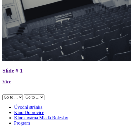
Slide # 1
Více
Úvodní stránka
Kino Dobrovice
Kinokavárna Mladá Boleslav
Program