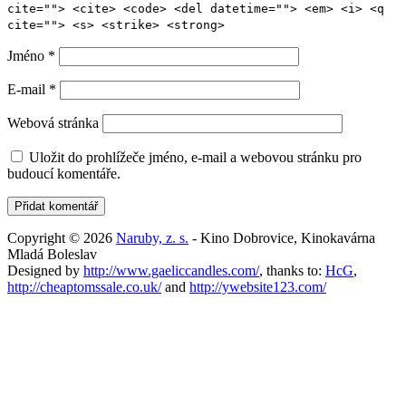
cite=""> <cite> <code> <del datetime=""> <em> <i> <q
cite=""> <s> <strike> <strong>
Jméno
*
E-mail
*
Webová stránka
Uložit do prohlížeče jméno, e-mail a webovou stránku pro
budoucí komentáře.
Copyright © 2026
Naruby, z. s.
- Kino Dobrovice, Kinokavárna
Mladá Boleslav
Designed by
http://www.gaeliccandles.com/
, thanks to:
HcG
,
http://cheaptomssale.co.uk/
and
http://ywebsite123.com/