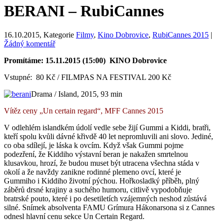
BERANI – RubiCannes
16.10.2015
, Kategorie
Filmy
,
Kino Dobrovice
,
RubiCannes 2015
|
Žádný komentář
Promítáme: 15.11.2015 (15:00) KINO Dobrovice
Vstupné: 80 Kč / FILMPAS NA FESTIVAL 200 Kč
Drama / Island, 2015, 93 min
Vítěz ceny „Un certain regard“, MFF Cannes 2015
V odlehlém islandkém údolí vedle sebe žijí Gummi a Kiddi, bratři,
kteří spolu kvůli dávné křivdě 40 let nepromluvili ani slovo. Jediné,
co oba sdílejí, je láska k ovcím. Když však Gummi pojme
podezření, že Kiddiho výstavní beran je nakažen smrtelnou
klusavkou, hrozí, že budou muset být utracena všechna stáda v
okolí a že navždy zanikne rodinné plemeno ovcí, které je
Gummiho i Kiddiho životní pýchou. Hořkosladký příběh, plný
záběrů drsné krajiny a suchého humoru, citlivě vypodobňuje
bratrské pouto, které i po desetiletích vzájemných neshod zůstává
silné. Snímek absolventa FAMU Grímura Hákonarsona si z Cannes
odnesl hlavní cenu sekce Un Certain Regard.