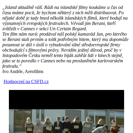
„Island aktuálně válí. Rádi na islandské filmy koukáme a čas od
času máme pocit, že bychom některý z nich měli distribuovat. Po
nějaké době je tady hned několik islandských filmů, které bodují na
významných evropských festivalech. Vévodí jim Berani, kteří
zvítězili v Cannes v sekci Un Certain Regard.
Ten film nám navíc prodával náš polský kamarád Jan, pro kterého
se Berani stali prvním a tolik potřebným hitem, který mu dopomůže
posunout se dál v úsilí o vybudování silné středoevropské firmy
obchodující s filmovými právy. Nevidím jediný důvod, proč by v
listopadovém Česku neměl tento biják zahřát lidi v kinech stejně,
jako se to povedlo v Cannes nebo na prosluněném karlovarském
festivalu.“
Ivo Andrle, Aerofilms
Hodnocení na CSFD.cz