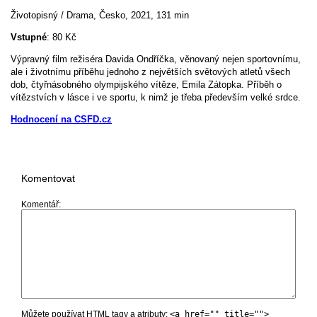
Životopisný / Drama, Česko, 2021, 131 min
Vstupné
: 80 Kč
Výpravný film režiséra Davida Ondříčka, věnovaný nejen sportovnímu,
ale i životnímu příběhu jednoho z největších světových atletů všech
dob, čtyřnásobného olympijského vítěze, Emila Zátopka. Příběh o
vítězstvích v lásce i ve sportu, k nimž je třeba především velké srdce.
Hodnocení na CSFD.cz
Komentovat
Komentář
Můžete používat HTML tagy a atributy:
<a href="" title="">