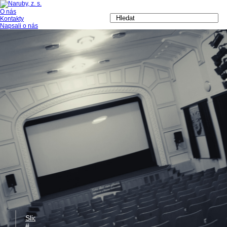
O nás
Kontakty
Napsali o nás
Slide
#