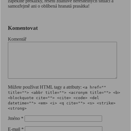
zapeklité překážky, řešení zdánlivě neřešitelných situací a
samozřejmě ani o oblíbená hranatá prasátka!
Komentovat
Komentář
Můžete používat HTML tagy a atributy:
<a href=""
title=""> <abbr title=""> <acronym title=""> <b>
<blockquote cite=""> <cite> <code> <del
datetime=""> <em> <i> <q cite=""> <s> <strike>
<strong>
Jméno
*
E-mail
*