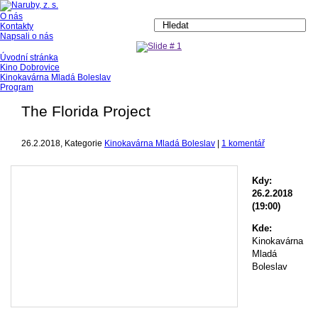
1
O nás
Více
Kontakty
Napsali o nás
Úvodní stránka
Kino Dobrovice
Kinokavárna Mladá Boleslav
Program
The Florida Project
26.2.2018
, Kategorie
Kinokavárna Mladá Boleslav
|
1 komentář
Kdy:
26.2.2018
(19:00)
Kde:
Kinokavárna
Mladá
Boleslav