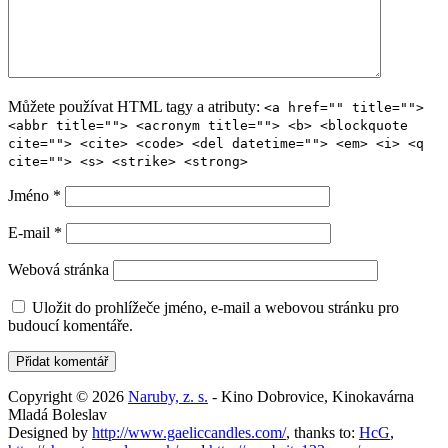
Můžete používat HTML tagy a atributy:
<a href="" title="">
<abbr title=""> <acronym title=""> <b> <blockquote
cite=""> <cite> <code> <del datetime=""> <em> <i> <q
cite=""> <s> <strike> <strong>
Jméno
*
E-mail
*
Webová stránka
Uložit do prohlížeče jméno, e-mail a webovou stránku pro
budoucí komentáře.
Copyright © 2026
Naruby, z. s.
- Kino Dobrovice, Kinokavárna
Mladá Boleslav
Designed by
http://www.gaeliccandles.com/
, thanks to:
HcG
,