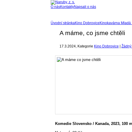
O nás
Kontakty
Napsali o nás
Úvodní stránka
Kino Dobrovice
Kinokavárna Mladá 
A máme, co jsme chtěli
17.3.2024
, Kategorie
Kino Dobrovice
|
Žádný
Komedie Slovensko / Kanada, 2023, 100 