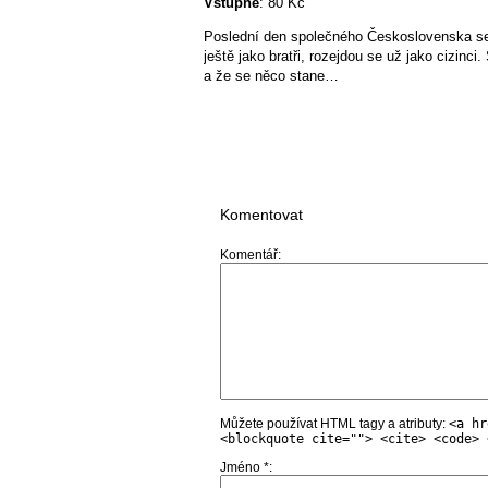
Vstupné
: 80 Kč
Poslední den společného Československa se n
ještě jako bratři, rozejdou se už jako cizin
a že se něco stane…
Komentovat
Komentář
Můžete používat HTML tagy a atributy:
<a hr
<blockquote cite=""> <cite> <code> 
Jméno
*