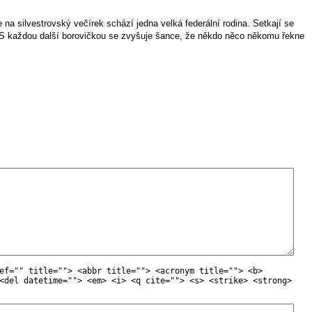
a silvestrovský večírek schází jedna velká federální rodina. Setkají se
ci. S každou další borovičkou se zvyšuje šance, že někdo něco někomu řekne
ef="" title=""> <abbr title=""> <acronym title=""> <b>
<del datetime=""> <em> <i> <q cite=""> <s> <strike> <strong>