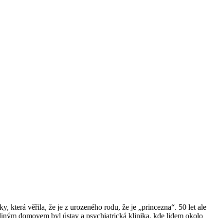
 která věřila, že je z urozeného rodu, že je „princezna“. 50 let ale
jediným domovem byl ústav a psychiatrická klinika, kde lidem okolo