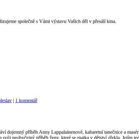
lizujeme společně s Vámi výstavu Vašich děl v přesálí kina.
leslav
|
1 komentář
áví dojemný příběh Anny Lappalainenové, kabaretní tanečnice a masérky,
la svůj neobyčejný příběh ženy, které se matka v dětství zřekla. Jejím 