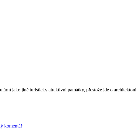
lární jako jiné turisticky atraktivní památky, přestože jde o architekton
ý komentář