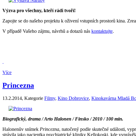
Výzva pro všechny, kteří rádi tvoří!
Zapojte se do našeho projektu k oživení vstupních prostorů kina. Zrea
V případě Vašeho zájmu, návrhů a dotazů nás
kontaktujte
.
.
Více
Princezna
13.2.2014
, Kategorie
Filmy
,
Kino Dobrovice
,
Kinokavárna Mladá Bo
Biografický, drama / Arto Halonen / Finsko / 2010 / 100 min.
Halonenův snímek
Princezna
, natočený podle skutečné události, vypr
strávila jako pacientka psychiatrické kliniky Kellokoski, kde vyprávě