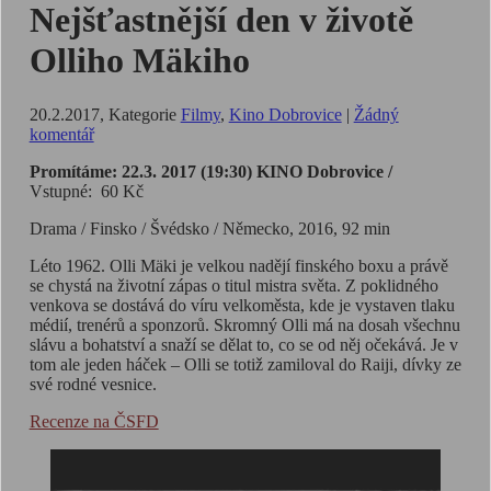
Nejšťastnější den v životě
Olliho Mäkiho
20.2.2017
, Kategorie
Filmy
,
Kino Dobrovice
|
Žádný
komentář
Promítáme: 22.3. 2017 (19:30) KINO Dobrovice /
Vstupné: 60 Kč
Drama / Finsko / Švédsko / Německo, 2016, 92 min
Léto 1962. Olli Mäki je velkou nadějí finského boxu a právě
se chystá na životní zápas o titul mistra světa. Z poklidného
venkova se dostává do víru velkoměsta, kde je vystaven tlaku
médií, trenérů a sponzorů. Skromný Olli má na dosah všechnu
slávu a bohatství a snaží se dělat to, co se od něj očekává. Je v
tom ale jeden háček – Olli se totiž zamiloval do Raiji, dívky ze
své rodné vesnice.
Recenze na ČSFD