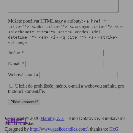
Můžete používat HTML tagy a atributy:
<a href=""
title=""> <abbr title=""> <acronym title=""> <b>
<blockquote cite=""> <cite> <code> <del
datetime=""> <em> <i> <q cite=""> <s> <strike>
<strong>
Jméno
*
E-mail
*
Webová stránka
Uložit do prohlížeče jméno, e-mail a webovou stránku pro
budoucí komentáře.
Copyright © 2026
Naruby, z. s.
- Kino Dobrovice, Kinokavárna
Slide # 1
Mladá Boleslav
Designed by
http://www.gaeliccandles.com/
, thanks to:
HcG
,
Více