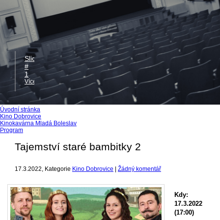
Slide
#
1
Více
Úvodní stránka
Kino Dobrovice
Kinokavárna Mladá Boleslav
Program
Tajemství staré bambitky 2
17.3.2022
, Kategorie
Kino Dobrovice
|
Žádný komentář
Kdy:
17.3.2022
(17:00)