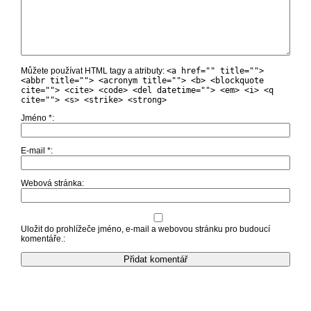
Můžete používat HTML tagy a atributy:
<a href="" title="">
<abbr title=""> <acronym title=""> <b> <blockquote
cite=""> <cite> <code> <del datetime=""> <em> <i> <q
cite=""> <s> <strike> <strong>
Jméno
*
E-mail
*
Webová stránka
Uložit do prohlížeče jméno, e-mail a webovou stránku pro budoucí
komentáře.